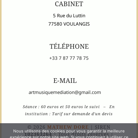
CABINET
5 Rue du Luttin
77580 VOULANGIS
TÉLÉPHONE
+33 7 87 77 78 75
E-MAIL
artmusiquemediation@gmail.com
Séance : 60 euros et 50 euros le suivi – En
institution : Tarif sur demande d’un devis
© 2026
MATHEW DORE
| SIREN
Nous utilisons des cookies pour vous garantir la meilleure
102363264
| Tous droits réservés |
expérience sur notre site web. Si vous continuez à utiliser ce